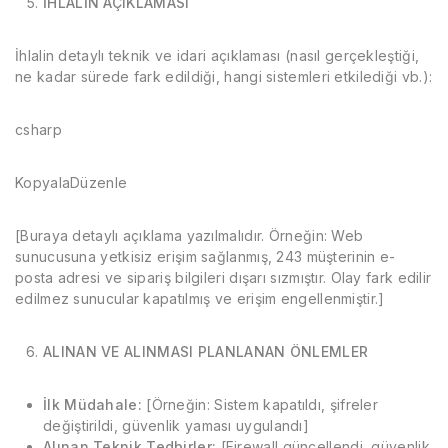
İHLALİN AÇIKLAMASI
İhlalin detaylı teknik ve idari açıklaması (nasıl gerçekleştiği,
ne kadar sürede fark edildiği, hangi sistemleri etkilediği vb.):
csharp
KopyalaDüzenle
[Buraya detaylı açıklama yazılmalıdır. Örneğin: Web
sunucusuna yetkisiz erişim sağlanmış, 243 müşterinin e-
posta adresi ve sipariş bilgileri dışarı sızmıştır. Olay fark edilir
edilmez sunucular kapatılmış ve erişim engellenmiştir.]
ALINAN VE ALINMASI PLANLANAN ÖNLEMLER
İlk Müdahale:
[Örneğin: Sistem kapatıldı, şifreler
değiştirildi, güvenlik yaması uygulandı]
Alınan Teknik Tedbirler:
[Firewall güncellendi, güvenlik