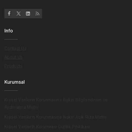
Info
Contact Us
About Us
Products
Kurumsal
Kişisel Verilerin Korunmasına İlişkin Bilgilendirme ve
Aydınlatma Metni
Kişisel Verilerin Korunmasına İlişkin Açık Rıza Metni
Kişisel Verilerin Korunması Gizlilik Politikası