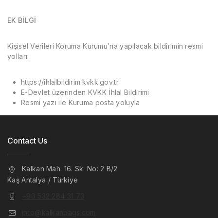
EK BİLGİ
Kişisel Verileri Koruma Kurumu’na yapılacak bildirimin resmi
yolları:
https://ihlalbildirim.kvkk.gov.tr
E-Devlet üzerinden KVKK İhlal Bildirimi
Resmi yazı ile Kuruma posta yoluyla
Contact Us
Kalkan Mah. 16. Sk. No: 2 B/2
Kaş Antalya / Türkiye
+90 532 284 31 73
info@kalkanbags.com