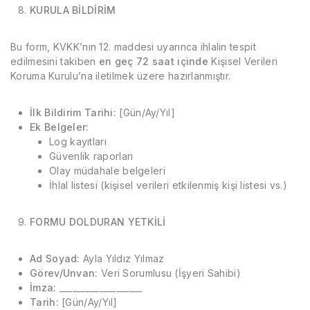
KURULA BİLDİRİM
Bu form, KVKK’nın 12. maddesi uyarınca ihlalin tespit
edilmesini takiben
en geç 72 saat içinde
Kişisel Verileri
Koruma Kurulu’na iletilmek üzere hazırlanmıştır.
İlk Bildirim Tarihi:
[Gün/Ay/Yıl]
Ek Belgeler:
Log kayıtları
Güvenlik raporları
Olay müdahale belgeleri
İhlal listesi (kişisel verileri etkilenmiş kişi listesi vs.)
FORMU DOLDURAN YETKİLİ
Ad Soyad:
Ayla Yıldız Yılmaz
Görev/Unvan:
Veri Sorumlusu (İşyeri Sahibi)
İmza:
___________________
Tarih:
[Gün/Ay/Yıl]