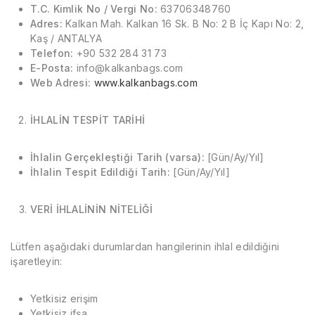
T.C. Kimlik No / Vergi No:
63706348760
Adres:
Kalkan Mah. Kalkan 16 Sk. B No: 2 B İç Kapı No: 2,
Kaş / ANTALYA
Telefon:
+90 532 284 31 73
E-Posta:
info@kalkanbags.com
Web Adresi:
www.kalkanbags.com
İHLALİN TESPİT TARİHİ
İhlalin Gerçekleştiği Tarih (varsa):
[Gün/Ay/Yıl]
İhlalin Tespit Edildiği Tarih:
[Gün/Ay/Yıl]
VERİ İHLALİNİN NİTELİĞİ
Lütfen aşağıdaki durumlardan hangilerinin ihlal edildiğini
işaretleyin:
Yetkisiz erişim
Yetkisiz ifşa